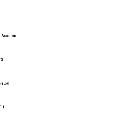
΄ Λυκείου
΄3
κείου
Γ΄1